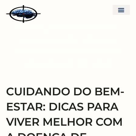
Doenças e T
DOENÇA DE PARKINSON:
ABORDAGENS ATUAIS E
DICAS PARA MELHORAR A
QUALIDADE DE VIDA
CUIDANDO DO BEM-
ESTAR: DICAS PARA
VIVER MELHOR COM